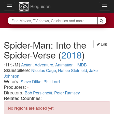
Bioguiden
Toggle
Togg
navigation
navig
Spider-Man: Into the
Edit
Spider-Verse
(
2018
)
1H 57M
|
Action
,
Adventure
,
Animation
|
IMDB
Skuespillere:
Nicolas Cage
,
Hailee Steinfeld
,
Jake
Johnson
Writers:
Steve Ditko
,
Phil Lord
Producers:
-
Directors:
Bob Persichetti
,
Peter Ramsey
Related Countries:
-
No regions are added yet.