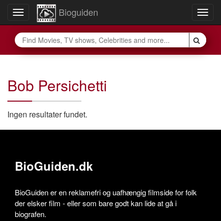
Bioguiden
Toggle
Togg
navigation
navig
Bob Persichetti
Ingen resultater fundet.
BioGuiden.dk
BioGuiden er en reklamefri og uafhængig filmside for folk
der elsker film - eller som bare godt kan lide at gå i
biografen.