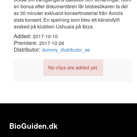
en bonus efter dokumentären får biobesökaren ta del
av 30 minuter exklusivt konsertmaterial från Aviciis
sista konsert. En spelning som blev ett känslofyllt
avsked på klubben Ushuaia på Ibiza.
Added:
2017-10-10
Premiere:
2017-10-26
Distributor:
dummy_distributor_se
No clips are added yet.
BioGuiden.dk