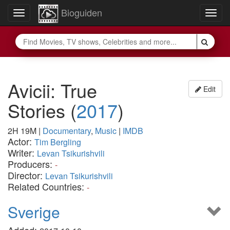
Bioguiden
Toggle
Togg
navigation
navig
Avicii: True
Edit
Stories
(
2017
)
2H 19M
|
Documentary
,
Music
|
IMDB
Actor:
Tim Bergling
Writer:
Levan Tsikurishvili
Producers:
-
Director:
Levan Tsikurishvili
Related Countries:
-
Sverige