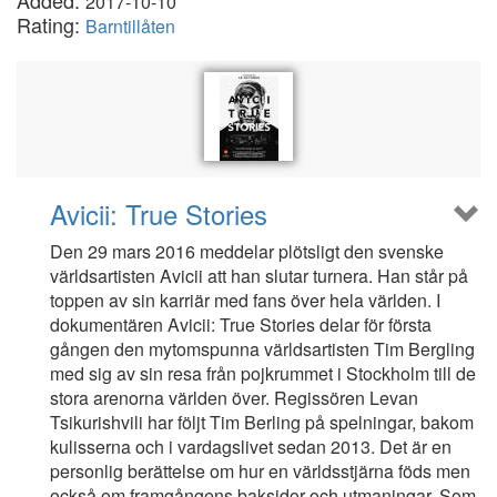
Added:
2017-10-10
Rating:
Barntillåten
Avicii: True Stories
Den 29 mars 2016 meddelar plötsligt den svenske
världsartisten Avicii att han slutar turnera. Han står på
toppen av sin karriär med fans över hela världen. I
dokumentären Avicii: True Stories delar för första
gången den mytomspunna världsartisten Tim Bergling
med sig av sin resa från pojkrummet i Stockholm till de
stora arenorna världen över. Regissören Levan
Tsikurishvili har följt Tim Berling på spelningar, bakom
kulisserna och i vardagslivet sedan 2013. Det är en
personlig berättelse om hur en världsstjärna föds men
också om framgångens baksidor och utmaningar. Som