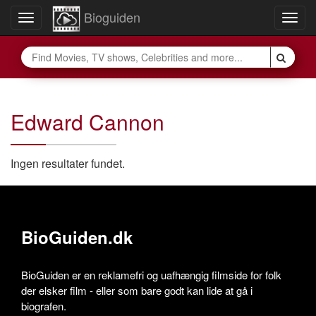
Bioguiden
Toggle
Togg
navigation
navig
Edward Cannon
Ingen resultater fundet.
BioGuiden.dk
BioGuiden er en reklamefri og uafhængig filmside for folk
der elsker film - eller som bare godt kan lide at gå i
biografen.