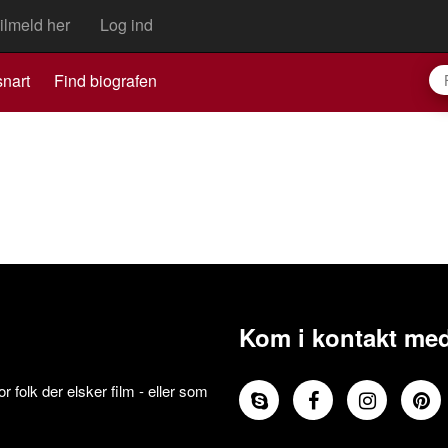
ilmeld her
Log ind
nart
Find biografen
Kom i kontakt med
 folk der elsker film - eller som