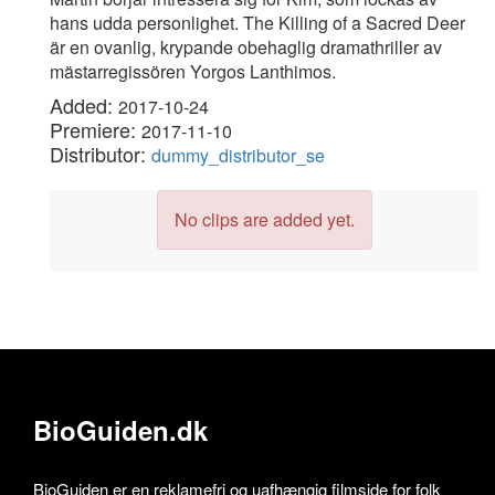
hans udda personlighet. The Killing of a Sacred Deer
är en ovanlig, krypande obehaglig dramathriller av
mästarregissören Yorgos Lanthimos.
Added:
2017-10-24
Premiere:
2017-11-10
Distributor:
dummy_distributor_se
No clips are added yet.
BioGuiden.dk
BioGuiden er en reklamefri og uafhængig filmside for folk