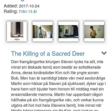
Added:
2017-10-24
Rating:
Från 15 år
The Killing of a Sacred Deer
Den framgångsrike kirurgen Steven tycks ha allt, inte
minst sin älskade familj som består av sofistikerade
Anna, deras tonårsdotter Kim och lite yngre sonen
Bob. Men han är samtidigt bäste vän med sextonårige
Martin som hälsar på Steven på sjukhuset, dyker upp i
hans hem och bjuder hem honom till middag med sin
ensamstående mamma. Martin har uppenbart någon
hållhake på sin framgångsrike vän, och verkar kunna
utgöra ett hot mot hela Stevens familj. Inte minst när
Martin börjar intressera sig för Kim, som lockas av