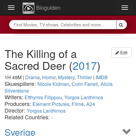
Bioguiden
Toggle
Togg
navigation
navig
The Killing of a
Edit
Sacred Deer
(
2017
)
1H 49M
|
Drama
,
Horror
,
Mystery
,
Thriller
|
IMDB
Skuespillere:
Nicole Kidman
,
Colin Farrell
,
Alicia
Silverstone
Writers:
Efthymis Filippou
,
Yorgos Lanthimos
Producers:
Element Pictures
,
Film4
,
A24
Director:
Yorgos Lanthimos
Related Countries:
-
Sverige