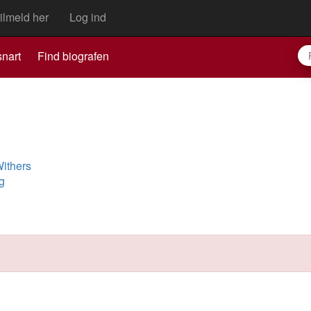
ilmeld her
Log ind
nart
Find biografen
Withers
g