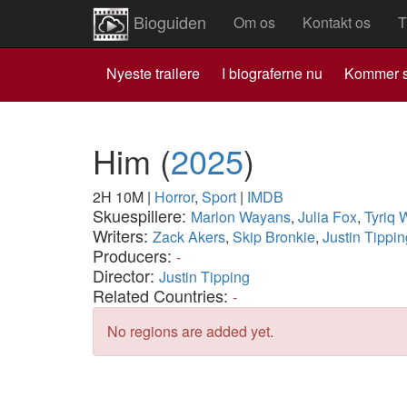
Bioguiden
Om os
Kontakt os
T
Nyeste trailere
I biograferne nu
Kommer s
Him
(
2025
)
2H 10M
|
Horror
,
Sport
|
IMDB
Skuespillere:
Marlon Wayans
,
Julia Fox
,
Tyriq 
Writers:
Zack Akers
,
Skip Bronkie
,
Justin Tippin
Producers:
-
Director:
Justin Tipping
Related Countries:
-
No regions are added yet.