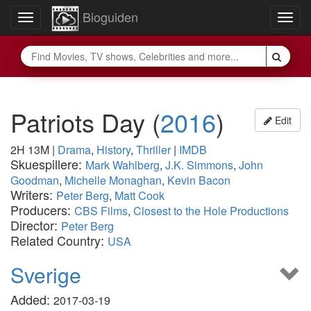
Bioguiden
Toggle
Togg
navigation
navig
Patriots Day
(
2016
)
Edit
2H 13M
|
Drama
,
History
,
Thriller
|
IMDB
Skuespillere:
Mark Wahlberg
,
J.K. Simmons
,
John
Goodman
,
Michelle Monaghan
,
Kevin Bacon
Writers:
Peter Berg
,
Matt Cook
Producers:
CBS Films
,
Closest to the Hole Productions
Director:
Peter Berg
Related Country:
USA
Sverige
Added:
2017-03-19