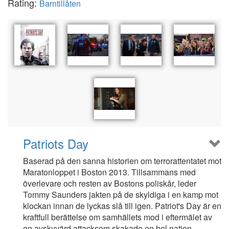
Rating:
Barntillåten
Patriots Day
Baserad på den sanna historien om terrorattentatet mot
Maratonloppet i Boston 2013. Tillsammans med
överlevare och resten av Bostons poliskår, leder
Tommy Saunders jakten på de skyldiga i en kamp mot
klockan innan de lyckas slå till igen. Patriot's Day är en
kraftfull berättelse om samhällets mod i eftermälet av
en avskyvärd attacksom skakade en hel nation.