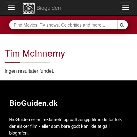
Bioguiden
Toggle
Togg
navigation
navig
Tim McInnerny
Ingen resultater fundet.
BioGuiden.dk
BioGuiden er en reklamefri og uafhængig filmside for folk
der elsker film - eller som bare godt kan lide at gå i
biografen.