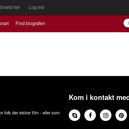
ilmeld her
Log ind
nart
Find biografen
Kom i kontakt med
 folk der elsker film - eller som