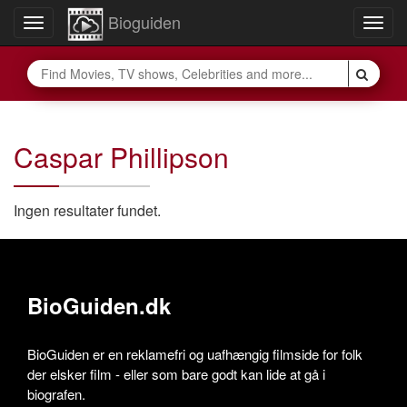
Bioguiden
Toggle
Togg
navigation
navig
Caspar Phillipson
Ingen resultater fundet.
BioGuiden.dk
BioGuiden er en reklamefri og uafhængig filmside for folk
der elsker film - eller som bare godt kan lide at gå i
biografen.